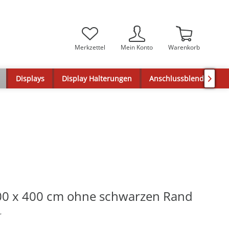
Merkzettel
Mein Konto
Warenkorb
Displays
Display Halterungen
Anschlussblenden

0 x 400 cm ohne schwarzen Rand
r