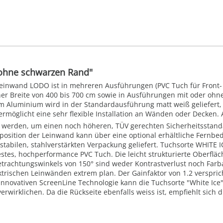
ohne schwarzen Rand"
Leinwand LODO ist in mehreren Ausführungen (PVC Tuch für Front- o
iner Breite von 400 bis 700 cm sowie in Ausführungen mit oder o
m Aluminium wird in der Standardausführung matt weiß geliefert, i
ermöglicht eine sehr flexible Installation an Wänden oder Decken. 
gt werden, um einen noch höheren, TÜV gerechten Sicherheitsstan
dposition der Leinwand kann über eine optional erhältliche Fernbe
abilen, stahlverstärkten Verpackung geliefert. Tuchsorte WHITE IC
stes, hochperformance PVC Tuch. Die leicht strukturierte Oberfläch
Betrachtungswinkels von 150° sind weder Kontrastverlust noch Far
trischen Leinwänden extrem plan. Der Gainfaktor von 1.2 verspric
nnovativen ScreenLine Technologie kann die Tuchsorte "White Ice
erwirklichen. Da die Rückseite ebenfalls weiss ist, empfiehlt sich