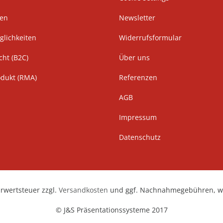
ten
Newsletter
lichkeiten
Widerrufsformular
cht (B2C)
Über uns
odukt (RMA)
Referenzen
AGB
Impressum
Datenschutz
hrwertsteuer zzgl.
Versandkosten
und ggf. Nachnahmegebühren, we
© J&S Präsentationssysteme 2017