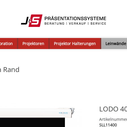
oration
Projektoren
Projektor Halterungen
Leinwände
n Rand
LODO 40
Artikelnumme
SLL11400