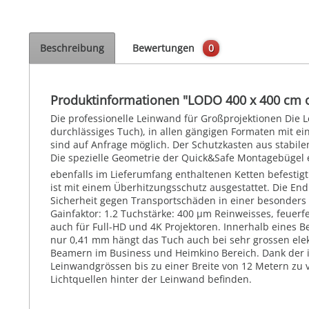
Beschreibung
Bewertungen
0
Produktinformationen "LODO 400 x 400 cm 
Die professionelle Leinwand für Großprojektionen Die 
durchlässiges Tuch), in allen gängigen Formaten mit e
sind auf Anfrage möglich. Der Schutzkasten aus stabile
Die spezielle Geometrie der Quick&Safe Montagebügel 
ebenfalls im Lieferumfang enthaltenen Ketten befesti
ist mit einem Überhitzungsschutz ausgestattet. Die En
Sicherheit gegen Transportschäden in einer besonders st
Gainfaktor: 1.2 Tuchstärke: 400 µm Reinweisses, feuerfe
auch für Full-HD und 4K Projektoren. Innerhalb eines 
nur 0,41 mm hängt das Tuch auch bei sehr grossen elek
Beamern im Business und Heimkino Bereich. Dank der i
Leinwandgrössen bis zu einer Breite von 12 Metern zu v
Lichtquellen hinter der Leinwand befinden.