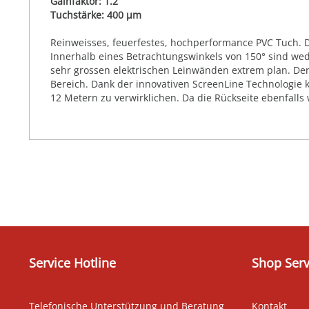
Gainfaktor: 1.2
Tuchstärke: 400 µm
Reinweisses, feuerfestes, hochperformance PVC Tuch. Die
Innerhalb eines Betrachtungswinkels von 150° sind we
sehr grossen elektrischen Leinwänden extrem plan. Der
Bereich. Dank der innovativen ScreenLine Technologie 
12 Metern zu verwirklichen. Da die Rückseite ebenfalls
Service Hotline
Shop Serv
Telefonische Unterstützung und Beratung
Kontakt