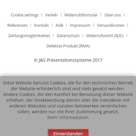
Cookie settings
Verleih
Widerrufsformular
Über uns
Referenzen
Kontakt
AGB
Impressum
Versandkosten
Zahlungsmöglichkeiten
Datenschutz
Widerrufsrecht (B2C)
Defektes Produkt (RMA)
© J&S Präsentationssysteme 2017
Diese Website benutzt Cookies, die für den technischen Betrieb
der Website erforderlich sind und stets gesetzt werden.
Andere Cookies, die den Komfort bei Benutzung dieser Website
erhöhen, der Direktwerbung dienen oder die Interaktion mit
anderen Websites und sozialen Netzwerken vereinfachen
sollen, werden nur mit Ihrer Zustimmung gesetzt.
Mehr Informationen
Einverstanden