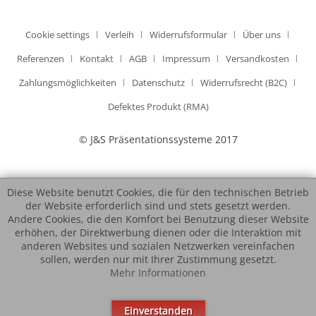
Cookie settings
Verleih
Widerrufsformular
Über uns
Referenzen
Kontakt
AGB
Impressum
Versandkosten
Zahlungsmöglichkeiten
Datenschutz
Widerrufsrecht (B2C)
Defektes Produkt (RMA)
© J&S Präsentationssysteme 2017
Diese Website benutzt Cookies, die für den technischen Betrieb
der Website erforderlich sind und stets gesetzt werden.
Andere Cookies, die den Komfort bei Benutzung dieser Website
erhöhen, der Direktwerbung dienen oder die Interaktion mit
anderen Websites und sozialen Netzwerken vereinfachen
sollen, werden nur mit Ihrer Zustimmung gesetzt.
Mehr Informationen
Einverstanden