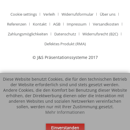
Cookie settings
Verleih
Widerrufsformular
Über uns
Referenzen
Kontakt
AGB
Impressum
Versandkosten
Zahlungsmöglichkeiten
Datenschutz
Widerrufsrecht (B2C)
Defektes Produkt (RMA)
© J&S Präsentationssysteme 2017
Diese Website benutzt Cookies, die für den technischen Betrieb
der Website erforderlich sind und stets gesetzt werden.
Andere Cookies, die den Komfort bei Benutzung dieser Website
erhöhen, der Direktwerbung dienen oder die Interaktion mit
anderen Websites und sozialen Netzwerken vereinfachen
sollen, werden nur mit Ihrer Zustimmung gesetzt.
Mehr Informationen
Einverstanden