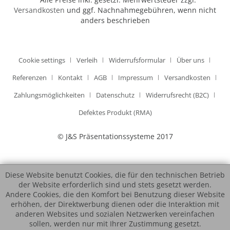
Versandkosten
und ggf. Nachnahmegebühren, wenn nicht
anders beschrieben
Cookie settings
Verleih
Widerrufsformular
Über uns
Referenzen
Kontakt
AGB
Impressum
Versandkosten
Zahlungsmöglichkeiten
Datenschutz
Widerrufsrecht (B2C)
Defektes Produkt (RMA)
© J&S Präsentationssysteme 2017
Diese Website benutzt Cookies, die für den technischen Betrieb
der Website erforderlich sind und stets gesetzt werden.
Andere Cookies, die den Komfort bei Benutzung dieser Website
erhöhen, der Direktwerbung dienen oder die Interaktion mit
anderen Websites und sozialen Netzwerken vereinfachen
sollen, werden nur mit Ihrer Zustimmung gesetzt.