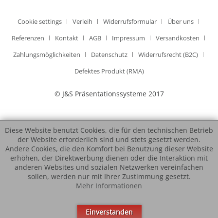
Cookie settings
Verleih
Widerrufsformular
Über uns
Referenzen
Kontakt
AGB
Impressum
Versandkosten
Zahlungsmöglichkeiten
Datenschutz
Widerrufsrecht (B2C)
Defektes Produkt (RMA)
© J&S Präsentationssysteme 2017
Diese Website benutzt Cookies, die für den technischen Betrieb
der Website erforderlich sind und stets gesetzt werden.
Andere Cookies, die den Komfort bei Benutzung dieser Website
erhöhen, der Direktwerbung dienen oder die Interaktion mit
anderen Websites und sozialen Netzwerken vereinfachen
sollen, werden nur mit Ihrer Zustimmung gesetzt.
Mehr Informationen
Einverstanden