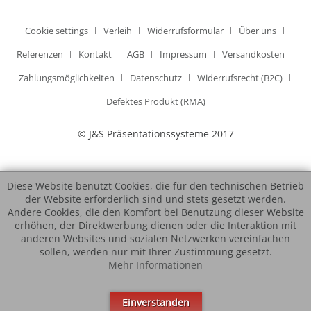
Cookie settings
Verleih
Widerrufsformular
Über uns
Referenzen
Kontakt
AGB
Impressum
Versandkosten
Zahlungsmöglichkeiten
Datenschutz
Widerrufsrecht (B2C)
Defektes Produkt (RMA)
© J&S Präsentationssysteme 2017
Diese Website benutzt Cookies, die für den technischen Betrieb
der Website erforderlich sind und stets gesetzt werden.
Andere Cookies, die den Komfort bei Benutzung dieser Website
erhöhen, der Direktwerbung dienen oder die Interaktion mit
anderen Websites und sozialen Netzwerken vereinfachen
sollen, werden nur mit Ihrer Zustimmung gesetzt.
Mehr Informationen
Einverstanden