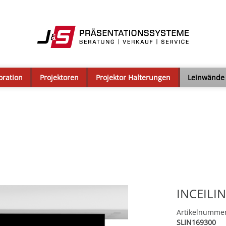
oration
Projektoren
Projektor Halterungen
Leinwände
INCEILI
Artikelnumme
SLIN169300