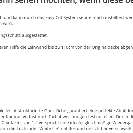
nd kann durch das Easy Cut System sehr einfach installiert werd
n wird.
ngsschutz ausgestattet.
eren Hilfe die Leinwand bis zu 110cm von der Originaldecke abge
 leicht strukturierte Oberfläche garantiert eine perfekte Abbildun
der Kontrastverlust noch Farbabweichungen festzustellen. Durch d
 Gainfaktor von 1.2 verspricht eine ideale, gleichmäßige Wiederg
kann die Tuchsorte "White Ice" nahtlos und unsichtbar verschweiß