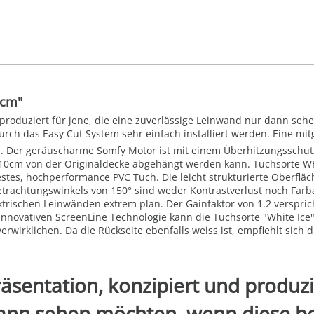
 cm"
nd produziert für jene, die eine zuverlässige Leinwand nur dann s
h das Easy Cut System sehr einfach installiert werden. Eine mitge
. Der geräuscharme Somfy Motor ist mit einem Überhitzungsschutz
10cm von der Originaldecke abgehängt werden kann. Tuchsorte WHIT
stes, hochperformance PVC Tuch. Die leicht strukturierte Oberfläch
Betrachtungswinkels von 150° sind weder Kontrastverlust noch Far
trischen Leinwänden extrem plan. Der Gainfaktor von 1.2 verspric
nnovativen ScreenLine Technologie kann die Tuchsorte "White Ice
erwirklichen. Da die Rückseite ebenfalls weiss ist, empfiehlt sich
räsentation, konzipiert und produzie
ann sehen möchten, wenn diese be