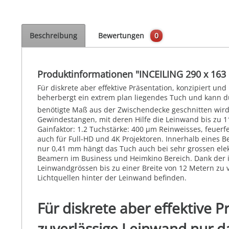
Beschreibung
Bewertungen
0
Produktinformationen "INCEILING 290 x 163
Für diskrete aber effektive Präsentation, konzipiert u
beherbergt ein extrem plan liegendes Tuch und kann durc
benötigte Maß aus der Zwischendecke geschnitten wird
Gewindestangen, mit deren Hilfe die Leinwand bis zu 1
Gainfaktor: 1.2 Tuchstärke: 400 µm Reinweisses, feuerfe
auch für Full-HD und 4K Projektoren. Innerhalb eines 
nur 0,41 mm hängt das Tuch auch bei sehr grossen elek
Beamern im Business und Heimkino Bereich. Dank der i
Leinwandgrössen bis zu einer Breite von 12 Metern zu v
Lichtquellen hinter der Leinwand befinden.
Für diskrete aber effektive P
zuverlässige Leinwand nur d