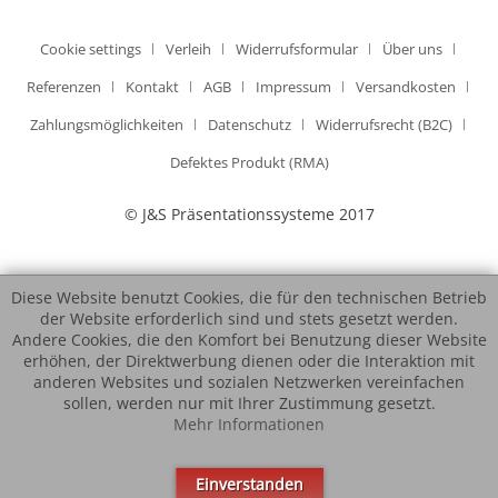
Cookie settings
Verleih
Widerrufsformular
Über uns
Referenzen
Kontakt
AGB
Impressum
Versandkosten
Zahlungsmöglichkeiten
Datenschutz
Widerrufsrecht (B2C)
Defektes Produkt (RMA)
© J&S Präsentationssysteme 2017
Diese Website benutzt Cookies, die für den technischen Betrieb
der Website erforderlich sind und stets gesetzt werden.
Andere Cookies, die den Komfort bei Benutzung dieser Website
erhöhen, der Direktwerbung dienen oder die Interaktion mit
anderen Websites und sozialen Netzwerken vereinfachen
sollen, werden nur mit Ihrer Zustimmung gesetzt.
Mehr Informationen
Einverstanden