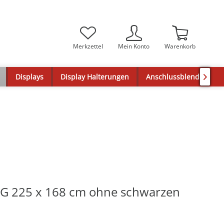
Merkzettel
Mein Konto
Warenkorb
Displays
Display Halterungen
Anschlussblenden

NG 225 x 168 cm ohne schwarzen