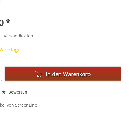
r
0 *
l. Versandkosten
4 Werktage
In den
Warenkorb
Bewerten
kel von ScreenLine