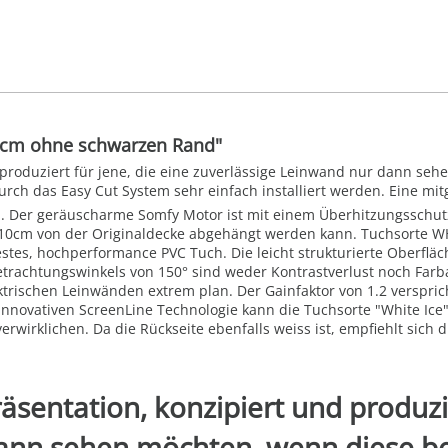
8 cm ohne schwarzen Rand"
nd produziert für jene, die eine zuverlässige Leinwand nur dann s
h das Easy Cut System sehr einfach installiert werden. Eine mitge
. Der geräuscharme Somfy Motor ist mit einem Überhitzungsschutz
10cm von der Originaldecke abgehängt werden kann. Tuchsorte WHIT
stes, hochperformance PVC Tuch. Die leicht strukturierte Oberfläch
Betrachtungswinkels von 150° sind weder Kontrastverlust noch Far
trischen Leinwänden extrem plan. Der Gainfaktor von 1.2 verspric
nnovativen ScreenLine Technologie kann die Tuchsorte "White Ice
erwirklichen. Da die Rückseite ebenfalls weiss ist, empfiehlt sich
räsentation, konzipiert und produzie
ann sehen möchten, wenn diese be