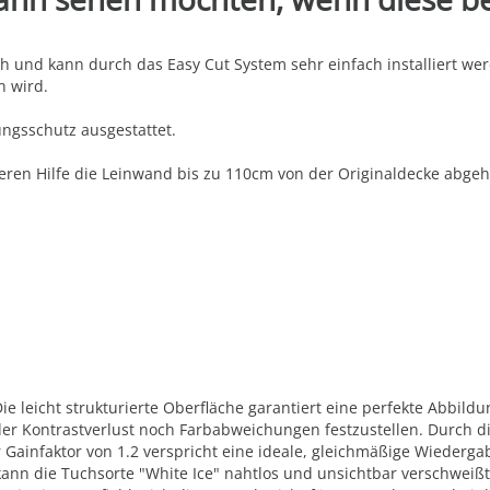
nd kann durch das Easy Cut System sehr einfach installiert werd
n wird.
ngsschutz ausgestattet.
eren Hilfe die Leinwand bis zu 110cm von der Originaldecke abge
 leicht strukturierte Oberfläche garantiert eine perfekte Abbildun
der Kontrastverlust noch Farbabweichungen festzustellen. Durch d
 Gainfaktor von 1.2 verspricht eine ideale, gleichmäßige Wiederg
kann die Tuchsorte "White Ice" nahtlos und unsichtbar verschweiß