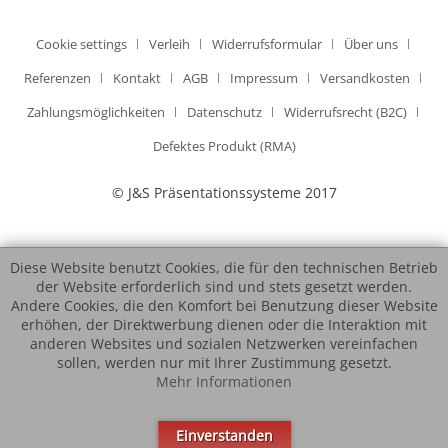
Cookie settings
Verleih
Widerrufsformular
Über uns
Referenzen
Kontakt
AGB
Impressum
Versandkosten
Zahlungsmöglichkeiten
Datenschutz
Widerrufsrecht (B2C)
Defektes Produkt (RMA)
© J&S Präsentationssysteme 2017
Diese Website benutzt Cookies, die für den technischen Betrieb
der Website erforderlich sind und stets gesetzt werden.
Andere Cookies, die den Komfort bei Benutzung dieser Website
erhöhen, der Direktwerbung dienen oder die Interaktion mit
anderen Websites und sozialen Netzwerken vereinfachen
sollen, werden nur mit Ihrer Zustimmung gesetzt.
Mehr Informationen
Einverstanden