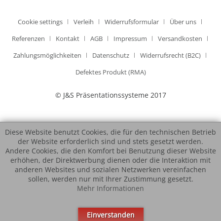
Cookie settings
Verleih
Widerrufsformular
Über uns
Referenzen
Kontakt
AGB
Impressum
Versandkosten
Zahlungsmöglichkeiten
Datenschutz
Widerrufsrecht (B2C)
Defektes Produkt (RMA)
© J&S Präsentationssysteme 2017
Diese Website benutzt Cookies, die für den technischen Betrieb
der Website erforderlich sind und stets gesetzt werden.
Andere Cookies, die den Komfort bei Benutzung dieser Website
erhöhen, der Direktwerbung dienen oder die Interaktion mit
anderen Websites und sozialen Netzwerken vereinfachen
sollen, werden nur mit Ihrer Zustimmung gesetzt.
Mehr Informationen
Einverstanden